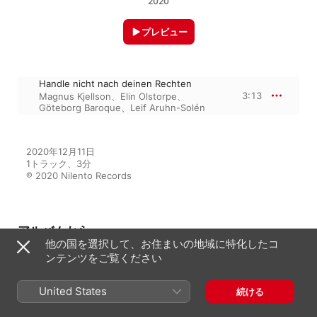
2020
プレビュー
Handle nicht nach deinen Rechten
3:13
Magnus Kjellson
、
Elin Olstorpe
、
Göteborg Baroque
、
Leif Aruhn-Solén
2020年12月11日

1トラック、3分

℗ 2020 Nilento Records
アルバムから
他の国を選択して、お住まいの地域に特化したコ
ンテンツをご覧ください
Bach: Tenor Arias
United States
続ける
Magnus Kjellson
、
Leif Aruhn-
Solén
、
Göteborg Baroque