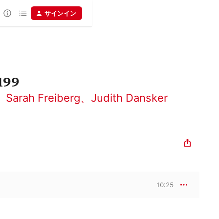
サインイン
99
、
Sarah Freiberg
、
Judith Dansker
10:25