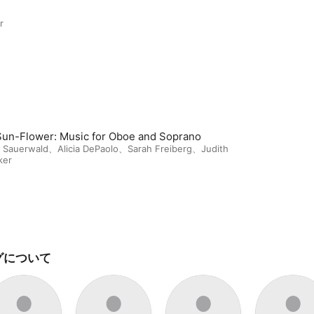
r
Sun-Flower: Music for Oboe and Soprano
n Sauerwald
、
Alicia DePaolo
、
Sarah Freiberg
、
Judith
ker
グについて