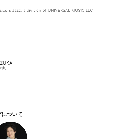
ssics & Jazz, a division of UNIVERSAL MUSIC LLC
OZUKA
信也
グについて