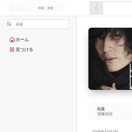
検索
ホーム
見つける
枯葉
清塚信也
2016年12月7日
