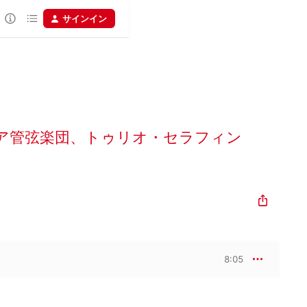
サインイン
ア管弦楽団
、
トゥリオ・セラフィン
8:05