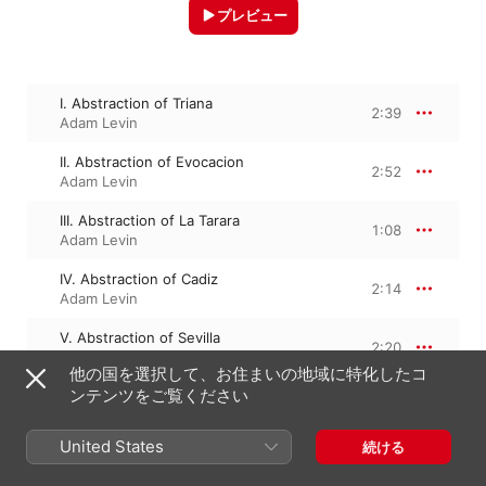
プレビュー
I. Abstraction of Triana
2:39
Adam Levin
II. Abstraction of Evocacion
2:52
Adam Levin
III. Abstraction of La Tarara
1:08
Adam Levin
IV. Abstraction of Cadiz
2:14
Adam Levin
V. Abstraction of Sevilla
2:20
Adam Levin
他の国を選択して、お住まいの地域に特化したコ
ンテンツをご覧ください
2013年5月7日

United States
続ける
5トラック、11分

℗ 2013 Naxos