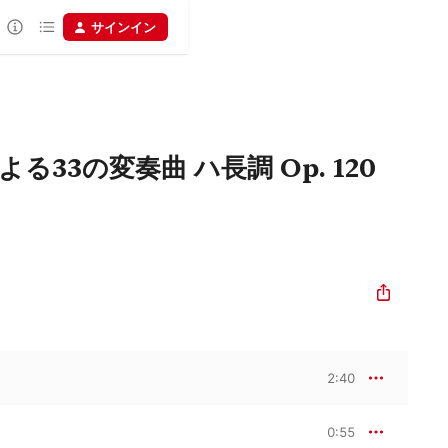
サインイン
33の変奏曲 ハ長調 Op. 120
2:40
0:55