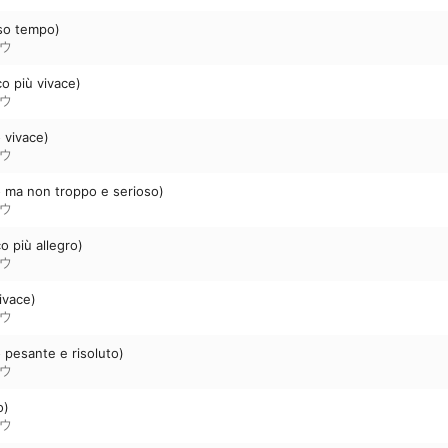
sso tempo)
ウ
co più vivace)
ウ
o vivace)
ウ
ro ma non troppo e serioso)
ウ
o più allegro)
ウ
ivace)
ウ
o pesante e risoluto)
ウ
o)
ウ