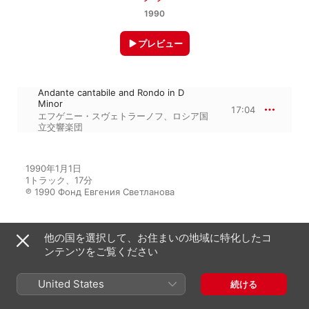
1990
プレビュー
Andante cantabile and Rondo in D
Minor
17:04
エフゲニー・スヴェトラーノフ
、
ロシア国
立交響楽団
1990年1月1日

1トラック、17分

℗ 1990 Фонд Евгения Светланова
他の国を選択して、お住まいの地域に特化したコ
アルバムから
ンテンツをご覧ください
United States
Glinka: The Music to Operas
続ける
Ivan Susanin and Ruslan and
Ludmila