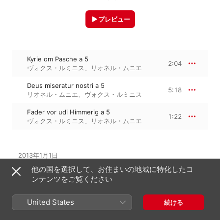
プレビュー
Kyrie om Pasche a 5
2:04
ヴォクス・ルミニス
、
リオネル・ムニエ
Deus miseratur nostri a 5
5:18
リオネル・ムニエ
、
ヴォクス・ルミニス
Fader vor udi Himmerig a 5
1:22
ヴォクス・ルミニス
、
リオネル・ムニエ
2013年1月1日

3トラック、8分

他の国を選択して、お住まいの地域に特化したコ
℗ 2013 Outhere (2010-2013)
ンテンツをご覧ください
United States
続ける
アルバムから