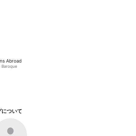
ians Abroad
! Baroque
グについて