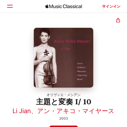
サインイン
ホーム
見つける
検索
オリヴィエ・メシアン
主題と変奏 I/ 10
Li Jian
、
アン・アキコ・マイヤース
2003