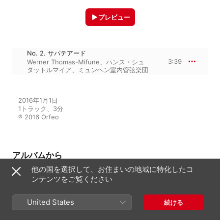
プレビュー
No. 2. サパテアード
3:39
Werner Thomas-Mifune
、
ハンス・シュ
タットルマイア
、
ミュンヘン室内管弦楽団
2016年1月1日

1トラック、3分

℗ 2016 Orfeo
アルバムから
他の国を選択して、お住まいの地域に特化したコ
ンテンツをご覧ください
オッフェンバック/フランセ/ポッ
パー: チェロ作品集
United States
続ける
Werner Thomas-Mifune