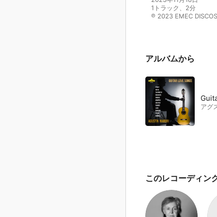
1トラック、2分

℗ 2023 EMEC DISCO
アルバムから
Guit
アグ
このレコーディン