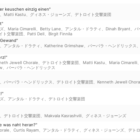
der keuschen einzig einen"
、
Matti Kastu
、
グィネス・ジョーンズ
、
デトロイト交響楽団
t"
ズ
、
Maria Cimarelli
、
Betty Lane
、
アンタル・ドラティ
、
Dinah Bryant
、
バ
イト交響楽団
、
Patti Dell
、
Birgit Finnila
en Gewand"
、
アンタル・ドラティ
、
Katherine Grimshaw
、
バーバラ・ヘンドリックス
rz!"
neth Jewell Chorale
、
デトロイト交響楽団
、
Matti Kastu
、
Maria Cimarelli
aw
、
バーバラ・ヘンドリックス
、
バーバラ・ヘンドリックス
、
デトロイト交響楽団
、
Kenneth Jewell Chora
!"
ズ
、
アンタル・ドラティ
、
デトロイト交響楽団
、
デトロイト交響楽団
、
Makvala Kasrashvili
、
グィネス・ジョーンズ
lle was naht heran?"
orale
、
Curtis Rayam
、
アンタル・ドラティ
、
グィネス・ジョーンズ
、
デト