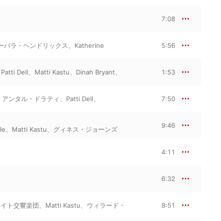
7:08
ーバラ・ヘンドリックス
、
Katherine
5:56
、
Patti Dell
、
Matti Kastu
、
Dinah Bryant
、
1:53
、
アンタル・ドラティ
、
Patti Dell
、
7:50
9:46
le
、
Matti Kastu
、
グィネス・ジョーンズ
4:11
6:32
ロイト交響楽団
、
Matti Kastu
、
ウィラード・
8:51