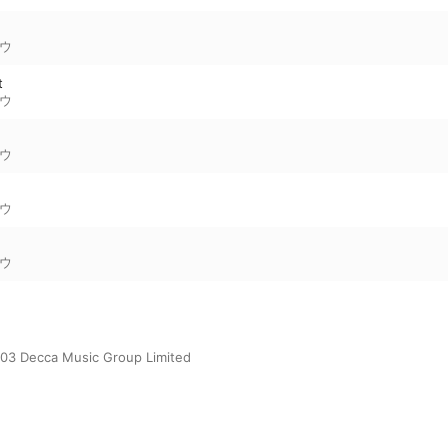
ウ
t
ウ
ウ
ウ
ウ
003 Decca Music Group Limited