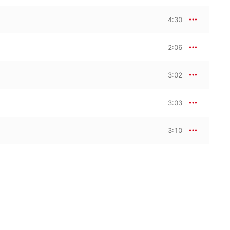
4:30
2:06
3:02
3:03
3:10