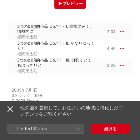
プレビュー
3つの幻想的小品 Op.111 - I. 非常に速く、
情熱的に
2:08
福間洸太朗
3つの幻想的小品 Op.111 - II. かなりゆっく
りと
4:46
福間洸太朗
3つの幻想的小品 Op.111 - III. 力強くとて
もはっきりと
3:23
福間洸太朗
2005年7月1日

3トラック、10分

℗ 2005 Naxos
他の国を選択して、お住まいの地域に特化したコ
ンテンツをご覧ください
アルバムから
United States
続ける