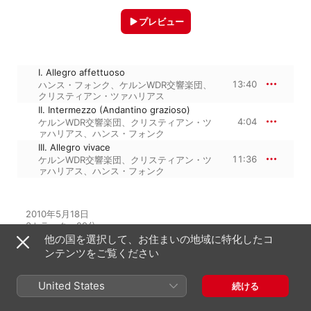
プレビュー
I. Allegro affettuoso
13:40
ハンス・フォンク
、
ケルンWDR交響楽団
、
クリスティアン・ツァハリアス
II. Intermezzo (Andantino grazioso)
4:04
ケルンWDR交響楽団
、
クリスティアン・ツ
ァハリアス
、
ハンス・フォンク
III. Allegro vivace
11:36
ケルンWDR交響楽団
、
クリスティアン・ツ
ァハリアス
、
ハンス・フォンク
2010年5月18日

3トラック、29分

℗ This compilation 2010 EMI Records Ltd.
他の国を選択して、お住まいの地域に特化したコ
ンテンツをご覧ください
United States
続ける
アルバムから