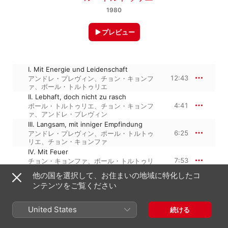
1980
プレビュー
I. Mit Energie und Leidenschaft
12:43
アンドレ・プレヴィン
、
チョン・キョンフ
ァ
、
ポール・トルトゥリエ
II. Lebhaft, doch nicht zu rasch
4:41
ポール・トルトゥリエ
、
チョン・キョンフ
ァ
、
アンドレ・プレヴィン
III. Langsam, mit inniger Empfindung
6:25
アンドレ・プレヴィン
、
ポール・トルトゥ
リエ
、
チョン・キョンファ
IV. Mit Feuer
7:53
チョン・キョンファ
、
ポール・トルトゥリ
エ
、
アンドレ・プレヴィン
他の国を選択して、お住まいの地域に特化したコ
ンテンツをご覧ください
1980年1月1日

United States
4トラック、31分

続ける
℗ 1980 Parlophone Records Limited, a Warner Music Group 
Company. Remastered (p) 2010 Parlophone Records Limited, 