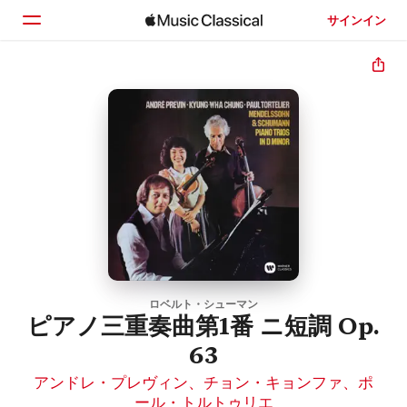
サインイン
ホーム
見つける
検索
ロベルト・シューマン
ピアノ三重奏曲第1番 ニ短調 Op.
63
アンドレ・プレヴィン
、
チョン・キョンファ
、
ポ
ール・トルトゥリエ