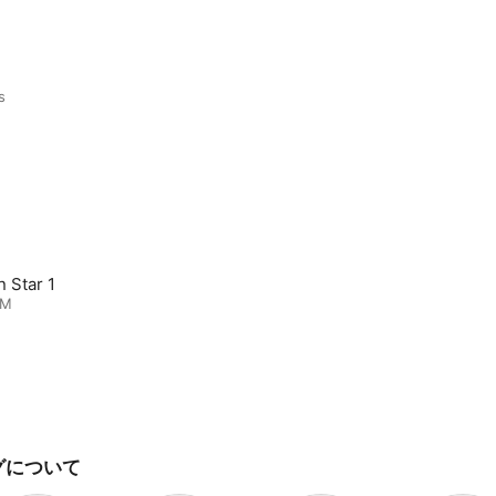
s
n Star 1
SM
グについて