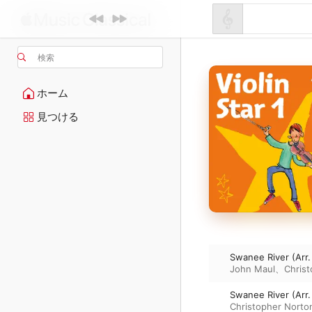
検索
ホーム
見つける
Swanee River (Arr.
John Maul
、
Chris
Swanee River (Arr
Christopher Norto