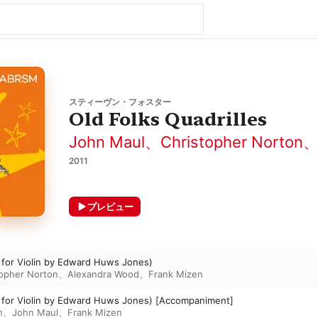
スティーヴン・フォスター
Old Folks Quadrilles
John Maul
、
Christopher Norton
2011
プレビュー
 for Violin by Edward Huws Jones)
topher Norton
、
Alexandra Wood
、
Frank Mizen
. for Violin by Edward Huws Jones) [Accompaniment]
n
、
John Maul
、
Frank Mizen