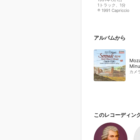
1トラック、1分

℗ 1991 Capriccio
アルバムから
Moza
Minu
カメ
このレコーディン