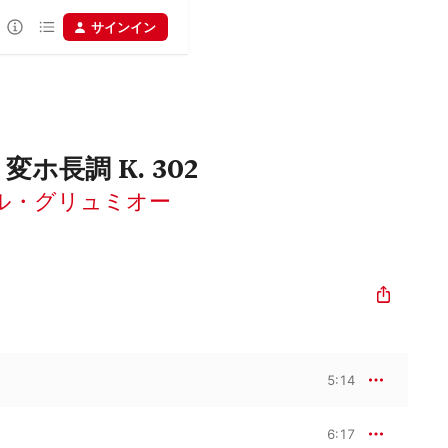
サインイン
ホ長調 K. 302
ル・グリュミオー
5:14
6:17