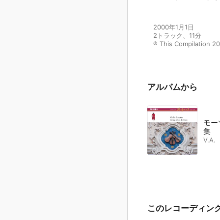
2000年1月1日

2トラック、11分

℗ This Compilation 20
アルバムから
モー
集
V.A.
このレコーディン