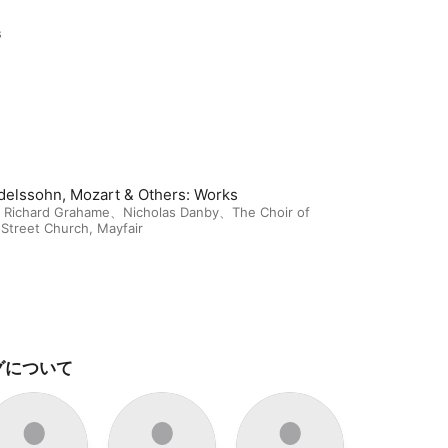
s
elssohn, Mozart & Others: Works
d Richard Grahame
、
Nicholas Danby
、
The Choir of
Street Church, Mayfair
グについて