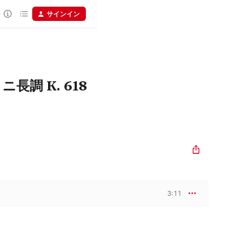
サインイン
調 K. 618
3:11