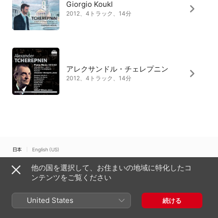
Giorgio Koukl
2012、4トラック、14分
アレクサンドル・チェレプニン
2012、4トラック、14分
日本
English (US)
他の国を選択して、お住まいの地域に特化したコ
Copyright © 2026
Apple Inc.
All rights reserved.
ンテンツをご覧ください
インターネットサービス利用規約
Apple Musicとプライバシー
Cookieに関する警告
サポート
フィードバック
United States
続ける