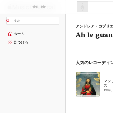
検索
アンドレア・ガブリ
Ah le guan
ホーム
見つける
人気のレコーディ
マン
ス
199