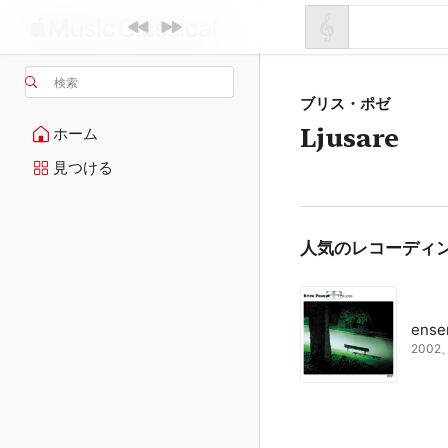
検索
ブリス・ポゼ
Ljusare
ホーム
見つける
人気のレコーディ
ense
200