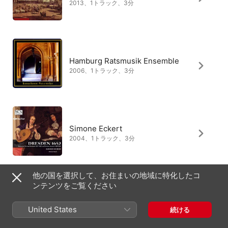
2013、1トラック、3分
Hamburg Ratsmusik Ensemble
2006、1トラック、3分
Simone Eckert
2004、1トラック、3分
他の国を選択して、お住まいの地域に特化したコ
ンテンツをご覧ください
United States
続ける
日本
English (US)