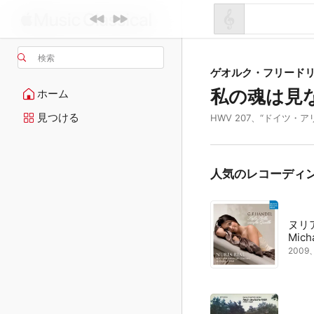
検索
ゲオルク・フリード
私の魂は見
ホーム
見つける
HWV 207、“ドイツ・ア
人気のレコーディ
ヌリ
Mich
200