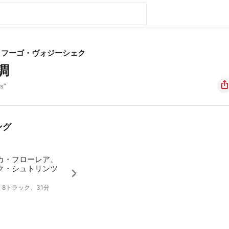
・フーゴ・ヴォジーシェク
調
s”
ング
カ・フローレア、
ク・シュトリンツ
0、8トラック、31分