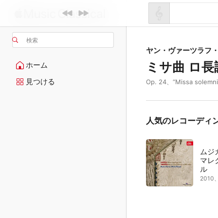
検索
ヤン・ヴァーツラフ
ミサ曲 ロ長
ホーム
見つける
Op. 24、“Missa solemni
人気のレコーディ
ムジ
マレ
ル
201