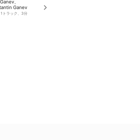
a Ganev、
tantin Ganev
2、1トラック、3分