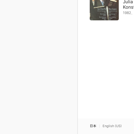
Juli
Kons
198
日本
English (US)