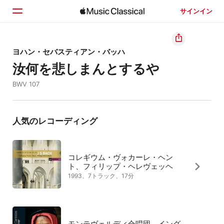
サインイン
ホーム
ヨハン・セバスティアン・バッハ
汝何を悲しまんとするや
見つける
BWV 107
検索
人気のレコーディング
コレギウム・ヴォカーレ・ヘン
ト、フィリップ・ヘレヴェッヘ
1993、7トラック、17分
モンテヴェルディ合唱団、イング