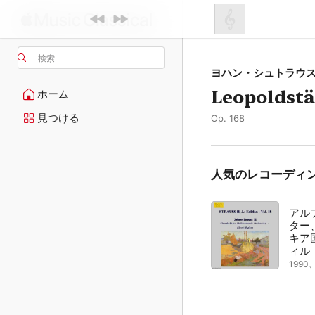
検索
ヨハン・シュトラウス
Leopoldstä
ホーム
見つける
Op. 168
人気のレコーディ
アル
ター
キア
ィル
199