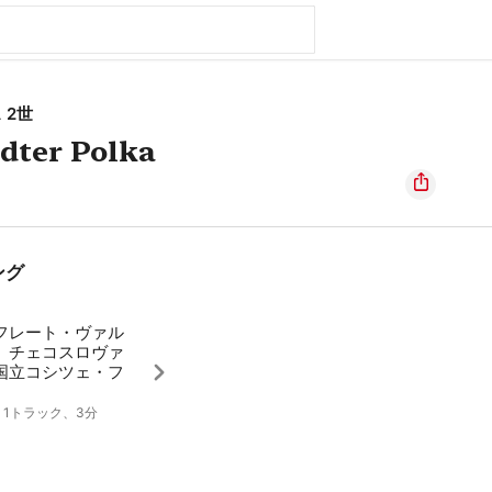
 2世
dter Polka
ング
フレート・ヴァル
、チェコスロヴァ
国立コシツェ・フ
0、1トラック、3分