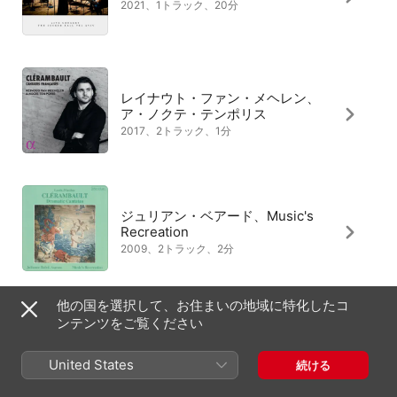
2021、1トラック、20分
レイナウト・ファン・メヘレン、
ア・ノクテ・テンポリス
2017、2トラック、1分
ジュリアン・ベアード、Music's
Recreation
2009、2トラック、2分
他の国を選択して、お住まいの地域に特化したコ
ンテンツをご覧ください
アンサンブル・アマリリス、ステ
ファニー・ドゥストラック
United States
続ける
2008、4トラック、18分