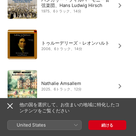
弦楽団、Hans Ludwig Hirsch
1975、6トラック、14分
トゥルーデリーズ・レオンハルト
2006、6トラック、14分
Nathalie Amsallem
2025、6トラック、12分
他の国を選択して、お住まいの地域に特化したコ
ンテンツをご覧ください
ランバート・オルキス、アンネ=
United States
続ける
ゾフィー・ムター
1998、1トラック、3分