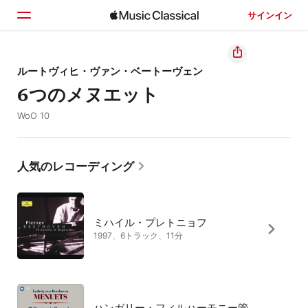
サインイン
ホーム
ルートヴィヒ・ヴァン・ベートーヴェン
6つのメヌエット
見つける
WoO 10
検索
人気のレコーディング
ミハイル・プレトニョフ
1997、6トラック、11分
ハンガリー・フィルハーモニー管