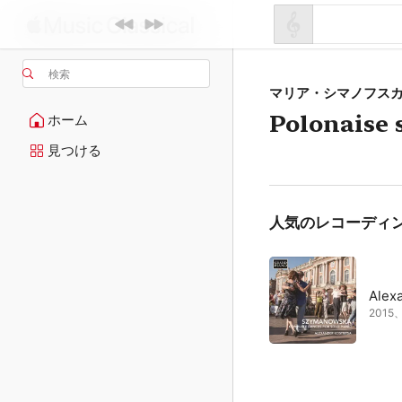
検索
マリア・シマノフス
Polonaise 
ホーム
見つける
人気のレコーディ
Alexa
201