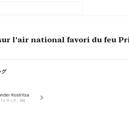
カ
sur l'air national favori du feu 
ング
nder Kostritsa
5、1トラック、2分