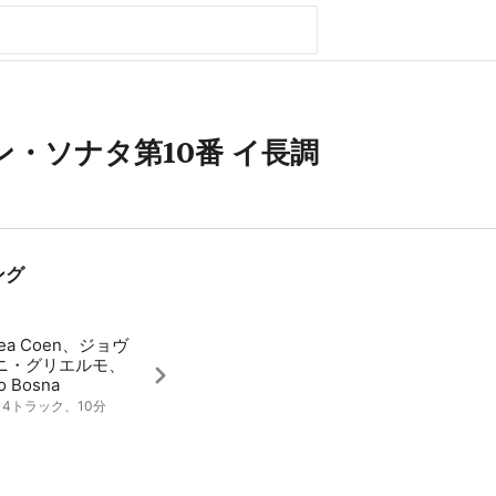
・ソナタ第10番 イ長調
ング
rea Coen、ジョヴ
ニ・グリエルモ、
ro Bosna
8、4トラック、10分