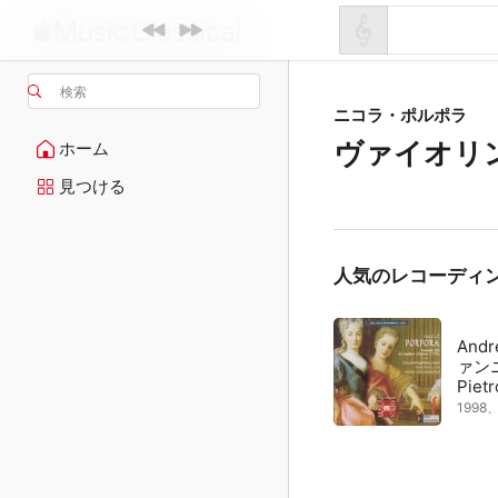
検索
ニコラ・ポルポラ
ヴァイオリン
ホーム
見つける
人気のレコーディ
And
ァン
Piet
199