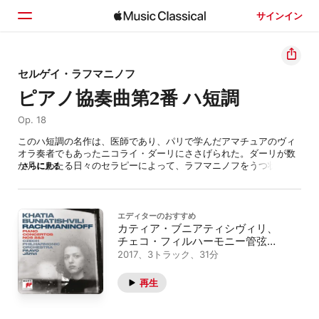
サインイン
ホーム
セルゲイ・ラフマニノフ
ピアノ協奏曲第2番 ハ短調
見つける
Op. 18
検索
このハ短調の名作は、医師であり、パリで学んだアマチュアのヴィ
オラ奏者でもあったニコライ・ダーリにささげられた。ダーリが数
か月にわたる日々のセラピーによって、ラフマニノフをうつ状態か
さらに見る
ら助け出した人物だったからだ。ラフマニノフが抱いた絶望感の根
底にあったのは、1897年に行った『交響曲第1番』の初演の悲惨な
結果だった。最初のシンフォニーを批評家に酷評された彼は、作曲
家としての自信を喪失し、およそ3年もの間、ほとんど曲を書くこと
エディターのおすすめ
ができなかったのだ。しかし、催眠療法とポジティブな暗示療法を
カティア・ブニアティシヴィリ、
組み合わせたダーリの治療によって意欲を取り戻したラフマニノフ
チェコ・フィルハーモニー管弦楽
が書いた『ピアノ協奏曲第2番』は、そのヴィルトゥオージックなス
団、パーヴォ・ヤルヴィ
2017、3トラック、31分
タイルと共に、この作曲家の名前を音楽界に知らしめることとなっ
た。冒頭では重厚なピアノの和音が鐘のような音を轟（とどろ）か
再生
せ、続いて弦楽が壮大で深遠なロシア的な響きを持つ最初の主題を
奏でる。ラフマニノフの手は非常に大きかったといわれており、広
げると1オクターブをはるかに超えた。その結果、旋風のような第1