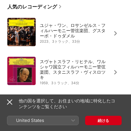
楽章や、第2楽章の力強いカデンツァ、激情がほとばしるような最終
人気のレコーディング
楽章のクライマックスは、ピアニストに鮮やかな手際を要求する。
思慕をモチーフとした第2楽章のテーマは、デヴィッド・リーン監督
による1945年の名作映画 『Brief Encounter（逢びき）』（Celia 
Johnson演ずる既婚者Laura Jessonと鉄道の駅で偶然出会ったトレ
ユジャ・ワン、ロサンゼルス・フ
ヴァー・ハワード演ずる異邦人Alec Harveyの、破滅的なロマンス
ィルハーモニー管弦楽団、グスタ
を描いたもの）で使われたことでも広く知られることになった。
ーボ・ドゥダメル
2023、3トラック、33分
スヴャトスラフ・リヒテル、ワル
シャワ国立フィルハーモニー管弦
楽団、スタニスラフ・ヴィスロツ
キ
1959、3トラック、34分
他の国を選択して、お住まいの地域に特化したコ
クリスチャン・ツィメルマン、ボ
ンテンツをご覧ください
ストン交響楽団、小澤征爾
2003、3トラック、35分
United States
続ける