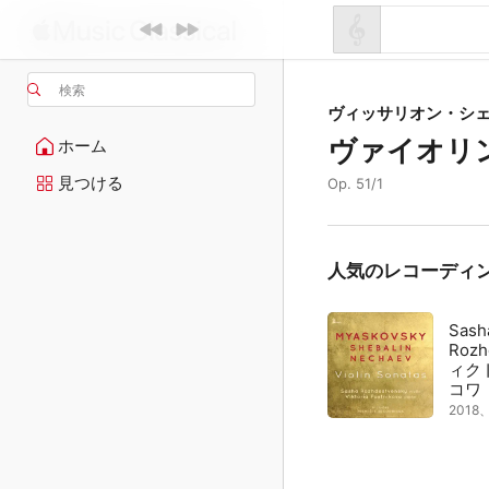
検索
ヴィッサリオン・シ
ヴァイオリ
ホーム
見つける
Op. 51/1
人気のレコーディ
Sash
Rozh
ィク
コワ
201