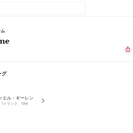
ーム
me
ング
ャエル・ギーレン
9、1トラック、19分