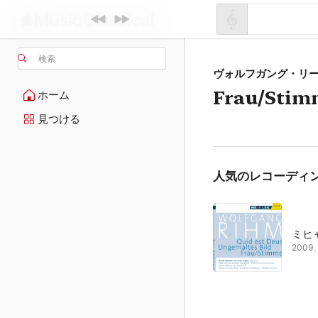
検索
ヴォルフガング・リ
Frau/Stim
ホーム
見つける
人気のレコーディ
ミヒ
200