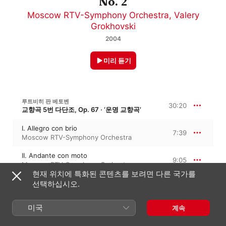
No. 2
Moscow RTV-Symphony Orchestra
,
Valery
Grokhovski
2004
미리 듣기
루트비히 판 베토벤
30:20
교향곡 5번 다단조, Op. 67 · ‘운명 교향곡’
I. Allegro con brio
7:39
Moscow RTV-Symphony Orchestra
II. Andante con moto
9:05
Moscow RTV-Symphony Orchestra
현재 위치에 특화된 콘텐츠를 보려면 다른 국가를
III. Scherzo. Allegro
선택하십시오.
Moscow RTV-Symphony Orchestra
,
5:12
Symphony Orchestra of the All Union
Radio Moscow
,
니콜라이 골로바노프
미국
계속
IV. Allegro
Moscow RTV-Symphony Orchestra
,
8:22