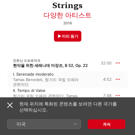
Strings
다양한 아티스트
2016
미리 듣기
안토닌 드보르자크
32:00
현악을 위한 세레나데 마장조, B 52, Op. 22
I. Serenade moderato
4:52
Tamas Benedek
,
헝가리 국립 오페라
관현악단
II. Tempo di Valse
7:48
헝가리 국립 오페라 관현악단
,
Tamas
Benedek
현재 위치에 특화된 콘텐츠를 보려면 다른 국가를
III. Scherzo
선택하십시오.
6:04
Tamas Benedek
,
헝가리 국립 오페라
관현악단
IV. Larghetto
미국
계속
6:57
헝가리 국립 오페라 관현악단
,
Tamas
Benedek