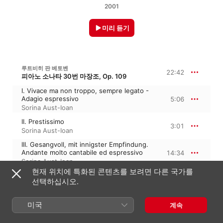
2001
미리 듣기
루트비히 판 베토벤
22:42
피아노 소나타 30번 마장조, Op. 109
I. Vivace ma non troppo, sempre legato -
Adagio espressivo
5:06
Sorina Aust-Ioan
II. Prestissimo
3:01
Sorina Aust-Ioan
III. Gesangvoll, mit innigster Empfindung.
Andante molto cantabile ed espressivo
14:34
Sorina Aust-Ioan
현재 위치에 특화된 콘텐츠를 보려면 다른 국가를
선택하십시오.
JARNACH: DAS AMRUMER TAGEBUCH, DREI KLAVIERSTÜCKE, OP. 30
16:50
미국
계속
No. 1, Hymnus
4:42
Sorina Aust-Ioan