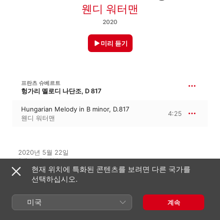
웬디 워터맨
2020
미리 듣기
프란츠 슈베르트
헝가리 멜로디 나단조, D 817
Hungarian Melody in B minor, D.817
4:25
웬디 워터맨
2020년 5월 22일

1개 트랙 · 4분

현재 위치에 특화된 콘텐츠를 보려면 다른 국가를
℗ 2020 Prospero Classical
선택하십시오.
음반 회사
Prospero Classical
미국
계속