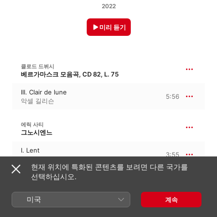
2022
미리 듣기
클로드 드뷔시
베르가마스크 모음곡, CD 82, L. 75
III. Clair de lune
5:56
악셀 길리슨
에릭 사티
그노시엔느
I. Lent
3:55
악셀 길리슨
현재 위치에 특화된 콘텐츠를 보려면 다른 국가를
선택하십시오.
프레데리크 쇼팽
야상곡 2번 내림마장조, B. 54/2, Op. 9/2
미국
계속
No. 2, Andante in E-Flat Major
4:53