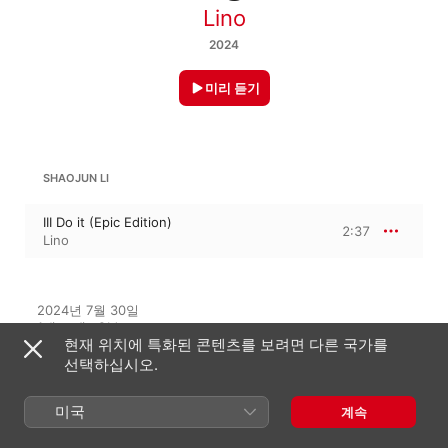
Lino
2024
미리 듣기
SHAOJUN LI
III Do it (Epic Edition)
2:37
Lino
2024년 7월 30일

1개 트랙 · 2분

현재 위치에 특화된 콘텐츠를 보려면 다른 국가를
℗ 2024 Sony Music Entertainment China Holdings Limited
선택하십시오.
음반 회사
Sony Classical
미국
계속