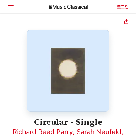
로그인
홈
둘러보기
검색
Circular - Single
Richard Reed Parry
,
Sarah Neufeld
,