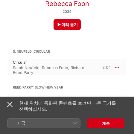
Rebecca Foon
2024
미리 듣기
S. NEUFELD: CIRCULAR
Circular
3:04
Sarah Neufeld
,
Rebecca Foon
,
Richard
Reed Parry
REED PARRY: SLOW NEW YEAR
Slow New Year
현재 위치에 특화된 콘텐츠를 보려면 다른 국가를
4:52
Richard Reed Parry
,
Rebecca Foon
,
Sarah
Neufeld
선택하십시오.
미국
계속
S. NEUFELD: MARIA