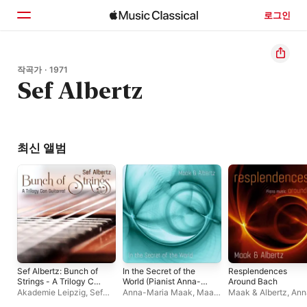
로그인
홈
작곡가 · 1971
Sef Albertz
둘러보기
검색
최신 앨범
Sef Albertz: Bunch of
In the Secret of the
Resplendences
Strings - A Trilogy Con
World (Pianist Anna-
Around Bach
Guitarra!
Maria Maak Plays
Akademie Leipzig
,
Sef
Anna-Maria Maak
,
Maak
Maak & Albertz
,
Ann
World Premiere
Albertz
& Albertz
Maria Maak