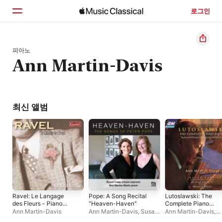
로그인
홈
피아노
Ann Martin-Davis
둘러보기
검색
최신 앨범
Ravel: Le Langage
Pope: A Song Recital
Lutoslawski: The
des Fleurs - Piano
"Heaven-Haven"
Complete Piano
Music
Music
Ann Martin-Davis
Ann Martin-Davis
,
Susan
Ann Martin-Davis
,
Legg
Melanie Ragge
,
Dun