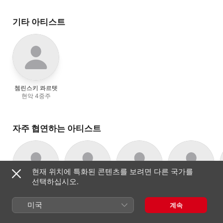
(In One Movement)
기타 아티스트
쳄린스키 콰르텟
현악 4중주
자주 협연하는 아티스트
현재 위치에 특화된 콘텐츠를 보려면 다른 국가를
선택하십시오.
미칼 칸카
Ivan Klánský
요세프 수크
라도슬라프
첼로
피아노
지휘자, 바이올린
크바필
미국
계속
피아노