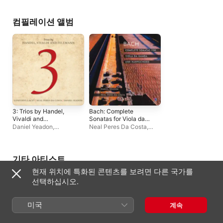
컴필레이션 앨범
3: Trios by Handel,
Bach: Complete
Vivaldi and
Sonatas for Viola da
Telemann
Gamba and
Daniel Yeadon
,
Neal Peres Da Costa
,
Harpsichord
Genevieve Lacey
,
Neal
Daniel Yeadon
Peres Da Costa
,
Chamber
Genesis Baroque
기타 아티스트
현재 위치에 특화된 콘텐츠를 보려면 다른 국가를
선택하십시오.
미국
계속