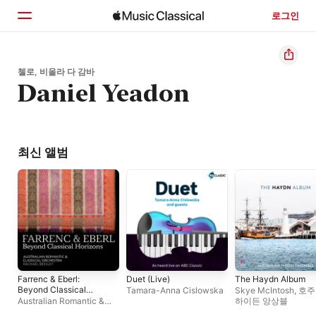
로그인
홈
첼로, 비올라 다 감바
Daniel Yeadon
둘러보기
검색
최신 앨범
Farrenc & Eberl:
Duet (Live)
The Haydn Album
Beyond Classical
Tamara-Anna Cislowska
Skye McIntosh
,
호주
Horizons
Australian Romantic &
하이든 앙상블
Classical Orchestra