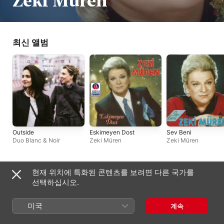
Zeki Müren
최신 앨범
Outside
Eskimeyen Dost
Sev Beni
Duo Blanc & Noir
Zeki Müren
Zeki Müren
현재 위치에 특화된 콘텐츠를 보려면 다른 국가를
대한민국
English (UK)
선택하십시오.
Copyright © 2026
Apple Inc.
모든 권리 보유.
인터넷 서비스 약관
Apple Music 및 개인정보 보호
쿠키 경고
지원
미국
계속
피드백