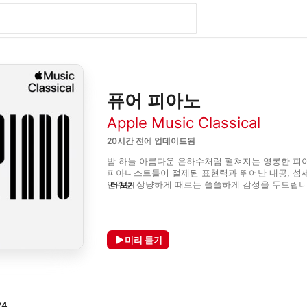
퓨어 피아노
Apple Music Classical
20시간 전에 업데이트됨
밤 하늘 아름다운 은하수처럼 펼쳐지는 영롱한 피아노
피아니스트들이 절제된 표현력과 뛰어난 내공, 섬세
연주는 상냥하게 때로는 쓸쓸하게 감성을 두드립니다
더 보기
멈추고 투명한 피아노 사운드의  깊은 매력에 푹 빠져보세
에디터가 정기적으로 업데이트하는 플레이리스트입니
있다면 보관함에 추가하세요.
미리 듣기
24